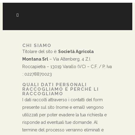
CHI SIAMO
Titolare del sito è:
Società Agricola
Montana Srl
– Via Altenberg, 4 Z.I.
Roccapietra – 13019 Varallo (VC) – C.F. / P. Iva
: 02278870023
QUALI DATI PERSONALI
RACCOGLIAMO E PERCHÉ LI
RACCOGLIAMO
I dati raccolti attraverso i contatti del form
presente sul sito (nome e email) vengono
utilizzati per poter evadere la tua richiesta e
risponde ad eventuali tue domande. Al
termine del processo verranno eliminati e